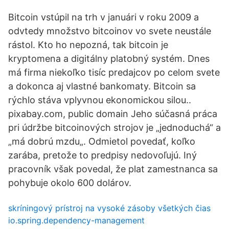
Bitcoin vstúpil na trh v januári v roku 2009 a
odvtedy množstvo bitcoinov vo svete neustále
rástol. Kto ho nepozná, tak bitcoin je
kryptomena a digitálny platobný systém. Dnes
má firma niekoľko tisíc predajcov po celom svete
a dokonca aj vlastné bankomaty. Bitcoin sa
rýchlo stáva vplyvnou ekonomickou silou..
pixabay.com, public domain Jeho súčasná práca
pri údržbe bitcoinových strojov je „jednoduchá“ a
„má dobrú mzdu„. Odmietol povedať, koľko
zarába, pretože to predpisy nedovoľujú. Iný
pracovník však povedal, že plat zamestnanca sa
pohybuje okolo 600 dolárov.
skríningový prístroj na vysoké zásoby všetkých čias
io.spring.dependency-management