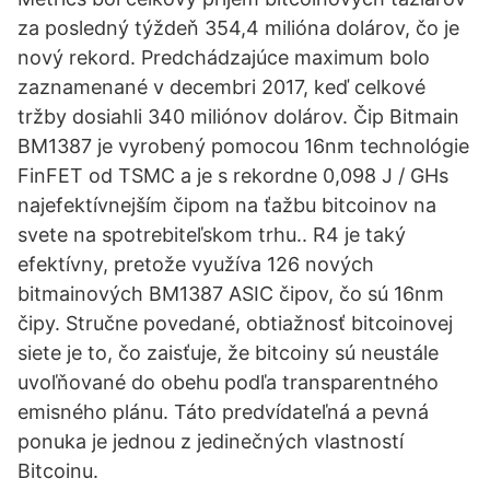
za posledný týždeň 354,4 milióna dolárov, čo je
nový rekord. Predchádzajúce maximum bolo
zaznamenané v decembri 2017, keď celkové
tržby dosiahli 340 miliónov dolárov. Čip Bitmain
BM1387 je vyrobený pomocou 16nm technológie
FinFET od TSMC a je s rekordne 0,098 J / GHs
najefektívnejším čipom na ťažbu bitcoinov na
svete na spotrebiteľskom trhu.. R4 je taký
efektívny, pretože využíva 126 nových
bitmainových BM1387 ASIC čipov, čo sú 16nm
čipy. Stručne povedané, obtiažnosť bitcoinovej
siete je to, čo zaisťuje, že bitcoiny sú neustále
uvoľňované do obehu podľa transparentného
emisného plánu. Táto predvídateľná a pevná
ponuka je jednou z jedinečných vlastností
Bitcoinu.