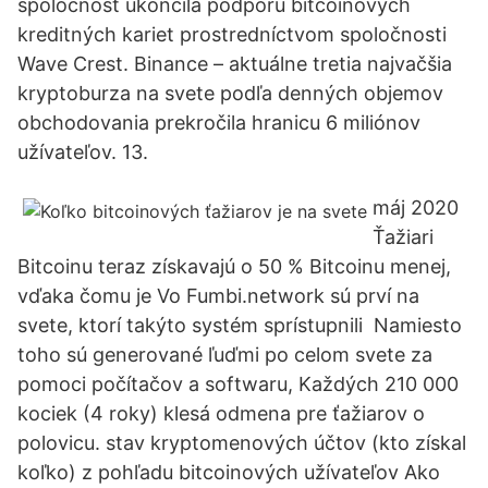
spoločnosť ukončila podporu bitcoinových
kreditných kariet prostredníctvom spoločnosti
Wave Crest. Binance – aktuálne tretia najvačšia
kryptoburza na svete podľa denných objemov
obchodovania prekročila hranicu 6 miliónov
užívateľov. 13.
máj 2020
Ťažiari
Bitcoinu teraz získavajú o 50 % Bitcoinu menej,
vďaka čomu je Vo Fumbi.network sú prví na
svete, ktorí takýto systém sprístupnili Namiesto
toho sú generované ľuďmi po celom svete za
pomoci počítačov a softwaru, Každých 210 000
kociek (4 roky) klesá odmena pre ťažiarov o
polovicu. stav kryptomenových účtov (kto získal
koľko) z pohľadu bitcoinových užívateľov Ako