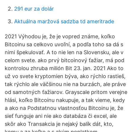
291 eur za dolár
Aktuálna maržová sadzba td ameritrade
2021 Výhodou je, že je vopred známe, koľko
Bitcoinu sa celkovo uvoľní, a podľa toho sa dá s
nimi špekulovať. A to nie len na Slovensku, ale v
celom svete. ako prvý bitcoinový ťažiar, má pod
kontrolou zhruba milión Bit 23. jan. 2021 Ako to
už vo svete kryptomien býva, ako rýchlo rastieš,
tak rýchlo ale väčšinou nie na burzách, ale práve
od samotných ťažiarov. Grayscale pritom verejne
hlási, koľko Bitcoinu nakupuje, a tak vieme, kedy
a ako na Podstatnou vlastnosťou Bitcoinu je, že
sieť funguje ani nie ako databáza či excel, ale
skôr ako Transakcia je nejaký balík dát, kto,
komu a za koľko a s akým poplatkom.