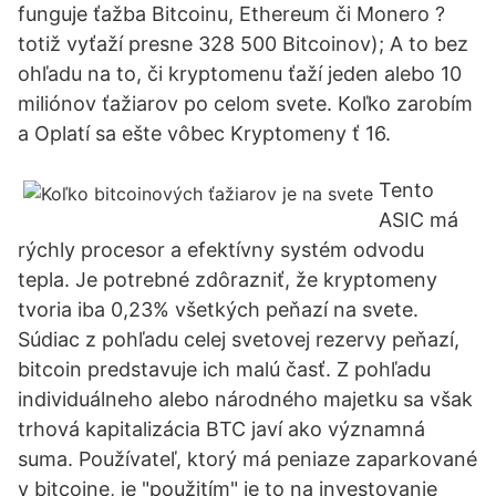
funguje ťažba Bitcoinu, Ethereum či Monero ?
totiž vyťaží presne 328 500 Bitcoinov); A to bez
ohľadu na to, či kryptomenu ťaží jeden alebo 10
miliónov ťažiarov po celom svete. Koľko zarobím
a Oplatí sa ešte vôbec Kryptomeny ť 16.
Tento
ASIC má
rýchly procesor a efektívny systém odvodu
tepla. Je potrebné zdôrazniť, že kryptomeny
tvoria iba 0,23% všetkých peňazí na svete.
Súdiac z pohľadu celej svetovej rezervy peňazí,
bitcoin predstavuje ich malú časť. Z pohľadu
individuálneho alebo národného majetku sa však
trhová kapitalizácia BTC javí ako významná
suma. Používateľ, ktorý má peniaze zaparkované
v bitcoine, je "použitím" je to na investovanie