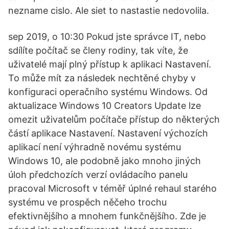
nezname cislo. Ale siet to nastastie nedovolila.
sep 2019, o 10:30 Pokud jste správce IT, nebo
sdílíte počítač se členy rodiny, tak víte, že
uživatelé mají plný přístup k aplikaci Nastavení.
To může mít za následek nechtěné chyby v
konfiguraci operačního systému Windows. Od
aktualizace Windows 10 Creators Update lze
omezit uživatelům počítače přístup do některých
částí aplikace Nastavení. Nastavení výchozích
aplikací není výhradně novému systému
Windows 10, ale podobně jako mnoho jiných
úloh předchozích verzí ovládacího panelu
pracoval Microsoft v téměř úplné rehaul starého
systému ve prospěch něčeho trochu
efektivnějšího a mnohem funkčnějšího. Zde je