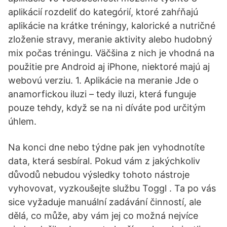
aplikácií rozdeliť do kategórií, ktoré zahŕňajú
aplikácie na krátke tréningy, kalorické a nutričné
zloženie stravy, meranie aktivity alebo hudobný
mix počas tréningu. Väčšina z nich je vhodná na
použitie pre Android aj iPhone, niektoré majú aj
webovú verziu. 1. Aplikácie na meranie Jde o
anamorfickou iluzi – tedy iluzi, která funguje
pouze tehdy, když se na ni díváte pod určitým
úhlem.
Na konci dne nebo týdne pak jen vyhodnotíte
data, která sesbíral. Pokud vám z jakýchkoliv
důvodů nebudou výsledky tohoto nástroje
vyhovovat, vyzkoušejte službu Toggl . Ta po vás
sice vyžaduje manuální zadávání činností, ale
dělá, co může, aby vám jej co možná nejvíce