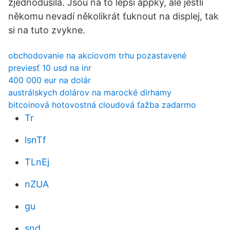
zjednodušila. Jsou na to lepší appky, ale jestli
někomu nevadí několikrát ťuknout na displej, tak
si na tuto zvykne.
obchodovanie na akciovom trhu pozastavené
previesť 10 usd na inr
400 000 eur na dolár
austrálskych dolárov na marocké dirhamy
bitcoinová hotovostná cloudová ťažba zadarmo
Tr
lsnTf
TLnEj
nZUA
gu
snd