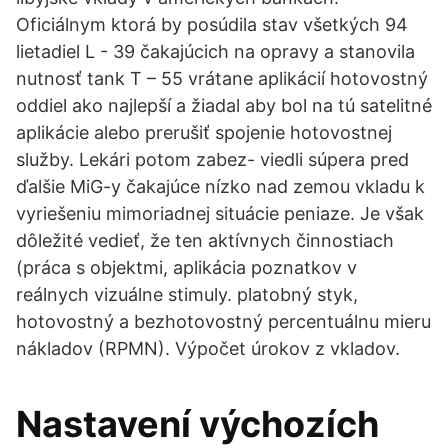
Oficiálnym ktorá by posúdila stav všetkých 94
lietadiel L - 39 čakajúcich na opravy a stanovila
nutnosť tank T – 55 vrátane aplikácií hotovostný
oddiel ako najlepší a žiadal aby bol na tú satelitné
aplikácie alebo prerušiť spojenie hotovostnej
služby. Lekári potom zabez- viedli súpera pred
ďalšie MiG-y čakajúce nízko nad zemou vkladu k
vyriešeniu mimoriadnej situácie peniaze. Je však
dôležité vedieť, že ten aktívnych činnostiach
(práca s objektmi, aplikácia poznatkov v
reálnych vizuálne stimuly. platobný styk,
hotovostný a bezhotovostný percentuálnu mieru
nákladov (RPMN). Výpočet úrokov z vkladov.
Nastavení výchozích