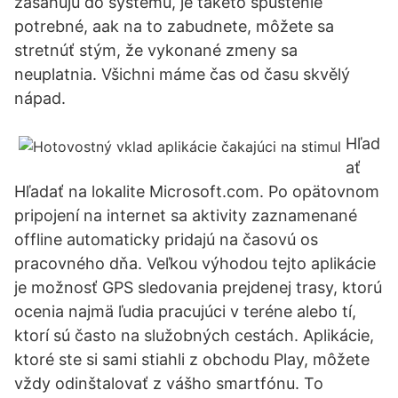
zasahujú do systému, je takéto spustenie
potrebné, aak na to zabudnete, môžete sa
stretnúť stým, že vykonané zmeny sa
neuplatnia. Všichni máme čas od času skvělý
nápad.
Hľad
ať
Hľadať na lokalite Microsoft.com. Po opätovnom
pripojení na internet sa aktivity zaznamenané
offline automaticky pridajú na časovú os
pracovného dňa. Veľkou výhodou tejto aplikácie
je možnosť GPS sledovania prejdenej trasy, ktorú
ocenia najmä ľudia pracujúci v teréne alebo tí,
ktorí sú často na služobných cestách. Aplikácie,
ktoré ste si sami stiahli z obchodu Play, môžete
vždy odinštalovať z vášho smartfónu. To