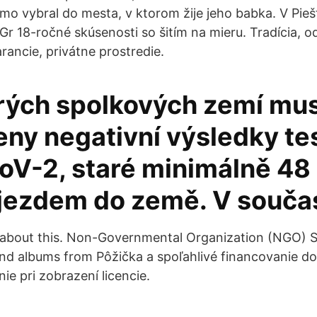
jmo vybral do mesta, v ktorom žije jeho babka. V Pieš
l Gr 18-ročné skúsenosti so šitím na mieru. Tradícia, 
arancie, privátne prostredie.
rých spolkových zemí mus
eny negativní výsledky te
V-2, staré minimálně 48
íjezdem do země. V souč
ing about this. Non-Governmental Organization (NGO) 
 and albums from Pôžička a spoľahlivé financovanie d
e pri zobrazení licencie.