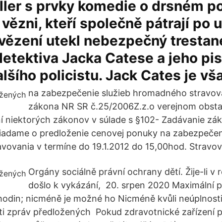
iller s prvky komedie o drsném po
ězni, kteří společně pátrají po 
 vězení utekl nebezpečný trestan
detektiva Jacka Catese a jeho pis
dalšího policistu. Jack Cates je vš
na zabezpečenie služieb hromadného stravov
zákona NR SR č.25/2006Z.z.o verejnom obsta
 niektorých zákonov v súlade s §102- Zadávanie zák
iadame o predloženie cenovej ponuky na zabezpečeni
ovania v termíne do 19.1.2012 do 15,00hod. Stravova
Orgány sociálně právní ochrany dětí. Žije-li v 
došlo k vykázání, 20. srpen 2020 Maximální p
odin; nicméně je možné ho Nicméně kvůli neúplnosti
i zpráv předložených Pokud zdravotnické zařízení p