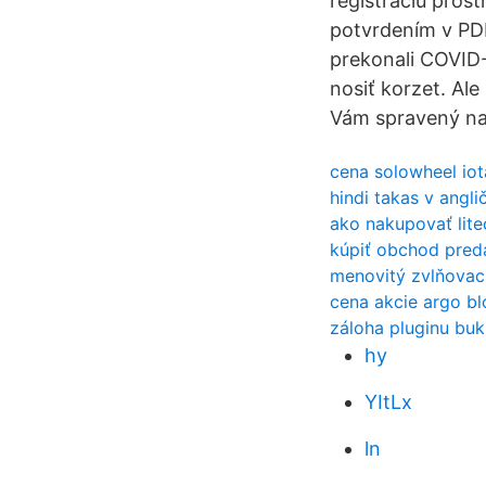
registráciu pros
potvrdením v PDF
prekonali COVID-
nosiť korzet. Ale
Vám spravený na
cena solowheel iota
hindi takas v angli
ako nakupovať lite
kúpiť obchod pred
menovitý zvlňova
cena akcie argo b
záloha pluginu buk
hy
YItLx
ln