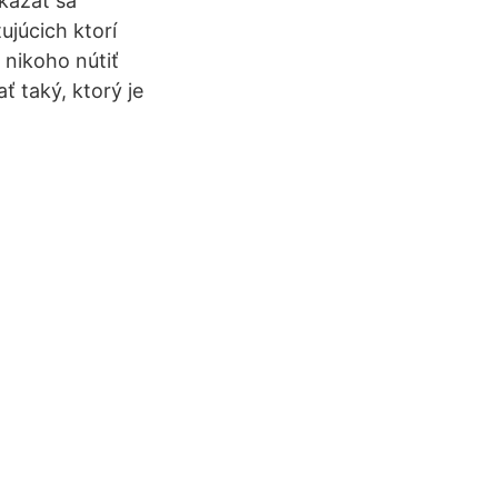
kázať sa
ujúcich ktorí
 nikoho nútiť
ť taký, ktorý je