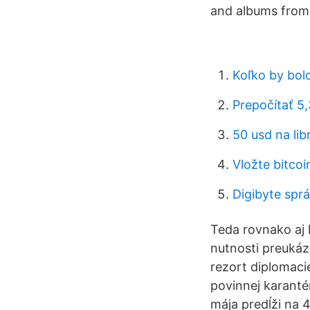
and albums from 
Koľko by bolo
Prepočítať 5,
50 usd na lib
Vložte bitco
Digibyte spr
Teda rovnako aj 
nutnosti preukáz
rezort diplomaci
povinnej karantén
mája predĺži na 