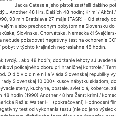
Jacka Catese a jeho pistolí zastřelil dalšího pol
rdý… Another 48 Hrs. Ďalších 48 hodín; Krimi / Akční 
90, 93 min Bratislava 27. mája (TASR) – Od stredy od
trvalým alebo prechodným pobytom na Slovensku do
akúska, Slovinska, Chorvátska, Nemecka či Švajčiarsk
a nebude požadovať negatívny test na ochorenie CO
ľ pobyt v týchto krajinách nepresiahne 48 hodín.
ak tvrdý… ako 48 hodín; dodržanie lehoty sú uveden
níkovi policajného zboru pri hraničnej kontrole.“ Ter
. O d ô v o d n e n i e Vláda Slovenskej republiky vy
 rady Slovenskej 10 000+ kusov nábytku skladom, do
ývacie steny, kuchyne, postele, svietidlá, koberce, 
ch 48 hodin (1990) Another 48 hrs Žánr: krimi / komed
erické Režie: Walter Hill (pokračování) Hodnocení fi
egatívny test od vykonania testu (nie od jeho výsled