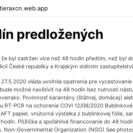
ktieraxcn.web.app
ín predložených
 že byl zadržen více než 48 hodin předtím, než byl do
icií České republiky a Krajským státním zastupitelst
 27.5.2020 vláda uvoľnila opatrenia pre vycestovanie
y bude možné navštíviť na 48 hodín bez nutnosti nás
lovensko. Povinnosť karantény (štátnej, domácej) ale
tu RT-PCR na ochorenie COVI 12/08/2020 Bublinkové 
AFT papier, vnútorná výstelka z bublinkovej fólie, sa
odín. Pôžička a spoľahlivé financovanie do 48 hodín. 
is. Non-Governmental Organization (NGO) See photos,