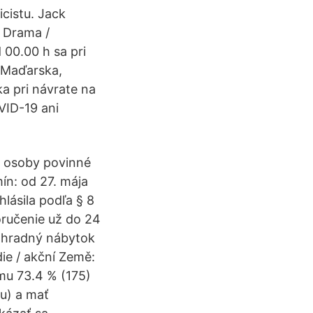
icistu. Jack
/ Drama /
 00.00 h sa pri
 Maďarska,
a pri návrate na
VID-19 ani
é osoby povinné
mín: od 27. mája
hlásila podľa § 8
ručenie už do 24
záhradný nábytok
ie / akční Země:
lmu 73.4 % (175)
ku) a mať