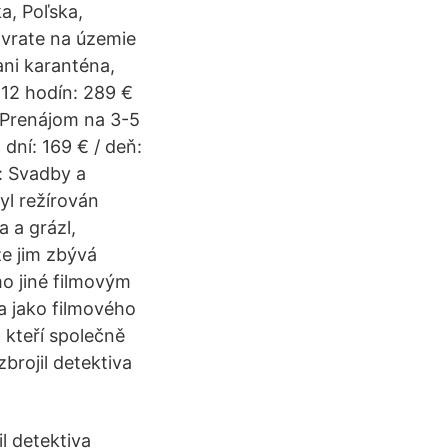
, Poľska,
ávrate na územie
ni karanténa,
 12 hodín: 289 €
 Prenájom na 3-5
 dní: 169 € / deň:
ň: Svadby a
yl režírován
 a grázl,
že jim zbývá
mo jiné filmovým
a jako filmového
 kteří společně
brojil detektiva
l detektiva