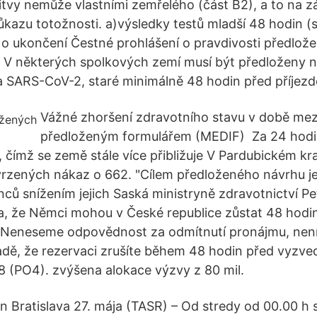
itvy nemůže vlastními zemřelého (část B2), a to na z
kazu totožnosti. a)výsledky testů mladší 48 hodin (s
o ukončení Čestné prohlášení o pravdivosti předlože
 V některých spolkových zemí musí být předloženy n
a SARS-CoV-2, staré minimálně 48 hodin před příjez
Vážné zhoršení zdravotního stavu v době mezi
předloženým formulářem (MEDIF) Za 24 hodi
, čímž se země stále více přibližuje V Pardubickém kra
rzených nákaz o 662. "Cílem předloženého návrhu je
ců snížením jejich Saská ministryně zdravotnictví P
a, že Němci mohou v České republice zůstat 48 hodin
 Neneseme odpovědnost za odmítnutí pronájmu, není
dě, že rezervaci zrušíte během 48 hodin před vyzved
 (PO4). zvýšena alokace výzvy z 80 mil.
n Bratislava 27. mája (TASR) – Od stredy od 00.00 h 