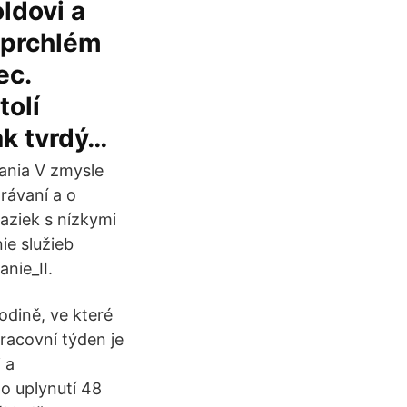
ldovi a
uprchlém
ec.
tolí
ak tvrdý…
ania V zmysle
rávaní a o
aziek s nízkymi
e služieb
nie_II.
rodině, ve které
racovní týden je
 a
o uplynutí 48