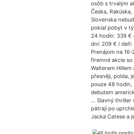
osôb s trvalým 
Česka, Rakúska, 
Slovenska nebud
pokiaľ pobyt v t
24 hodín: 339 € 
dní: 209 € / deň:
Prenájom na 16-2
firemné akcie so 
Walterem Hillem 
přesněji, polda,
pouze 48 hodin, 
debutem americké
… Slavný thrille
pátrají po uprch
Jacka Catese a jeh