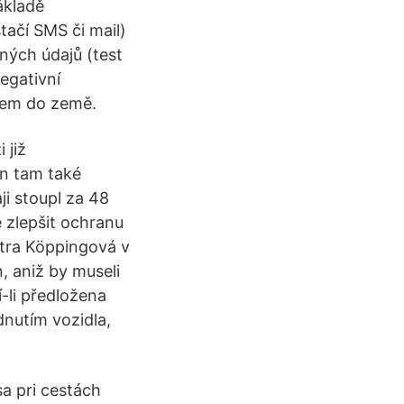
ákladě
tačí SMS či mail)
ných údajů (test
egativní
dem do země.
 již
n tam také
ji stoupl za 48
 zlepšit ochranu
etra Köppingová v
, aniž by museli
-li předložena
nutím vozidla,
sa pri cestách