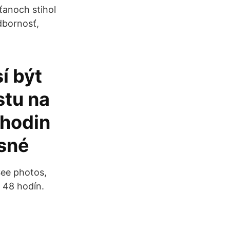
ťanoch stihol
odbornosť,
í být
stu na
 hodin
asné
See photos,
o 48 hodín.