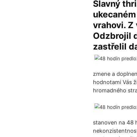
Slavný thr
ukecaném v
vrahovi. Z
Odzbrojil 
zastřelil 
zmene a doplnení
hodnotami Vás ž
hromadného strav
stanoven na 48 h
nekonzistentnost