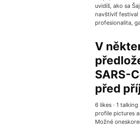
uvidíš, ako sa Ša
navštíviť festiva
profesionalita, g
V někte
předlož
SARS-Co
před př
6 likes · 1 talk
profile pictures
Možné oneskoreni