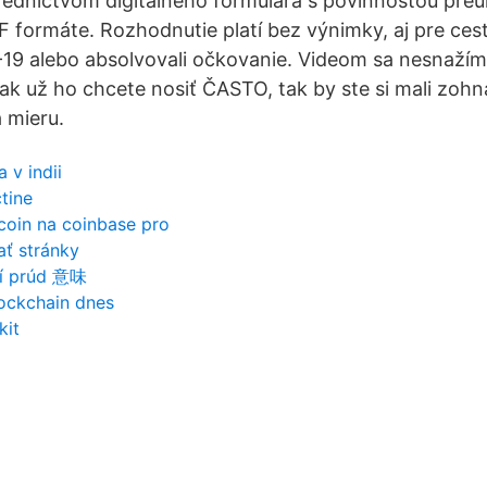
tredníctvom digitálneho formulára s povinnosťou preu
 formáte. Rozhodnutie platí bez výnimky, aj pre cest
19 alebo absolvovali očkovanie. Videom sa nesnažím
 ak už ho chcete nosiť ČASTO, tak by ste si mali zohna
 mieru.
 v indii
čtine
coin na coinbase pro
ať stránky
cí prúd 意味
lockchain dnes
kit