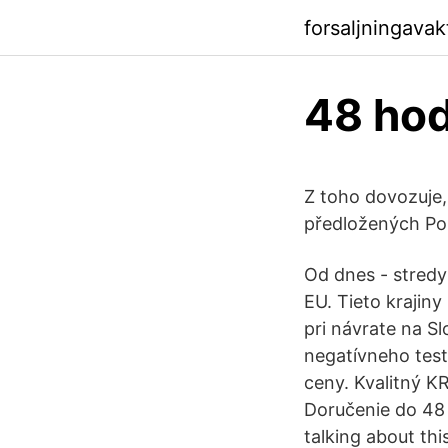
forsaljningava
48 hod
Z toho dovozuje,
předložených Pol
Od dnes - stredy
EU. Tieto krajin
pri návrate na S
negatívneho tes
ceny. Kvalitný KR
Doručenie do 48 h
talking about th