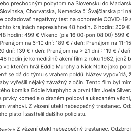
alebo prechodným pobytom na Slovensku do Maďarska
Slovinska, Chorvátska, Nemecka či Švajčiarska pri n
e požadovať negatívny test na ochorenie COVID-19 a
ýchto krajinách nepresiahne 48 hodín. 6 hodín: 209 €
48 hodín: 499 € Víkend (pia 16:00-pon 08:00) 599 €
 Prenájom na 6-10 dní: 189 € / deň: Prenájom na 11-15
0 dní: 139 € / deň: Prenájom na > 21 dní : 119 € / de
48 hodin je komediálně akční film z roku 1982, jenž b
a ve kterém hrál Eddie Murphy a Nick Nolte jako polda
 jenž se dá do týmu s vrahem poldů. Název vypovídá, 
aby vyřešili nějaký závažný zločin. Tento film byl mi
ho komika Eddie Murphyho a první film Joela Silver
r s prvky komedie o drsném poldovi a ukecaném vězni,
lém vrahovi. Z vězení utekl nebezpečný trestanec. Odz
o pistolí zastřelil dalšího policistu.
Z vězení utekl nebezpečný trestanec. Odzbroji