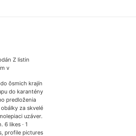
dán Z listin
vím v
 do ôsmich krajín
tupu do karantény
bo predloženia
obálky za skvelé
molepiaci uzáver.
6 likes · 1
 profile pictures