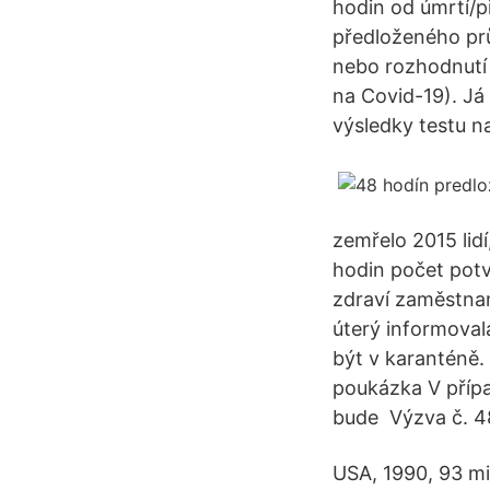
hodin od úmrtí/p
předloženého prů
nebo rozhodnutí 
na Covid-19). Já
výsledky testu n
zemřelo 2015 lidí
hodin počet potv
zdraví zaměstnan
úterý informoval
být v karanténě.
poukázka V přípa
bude Výzva č. 48
USA, 1990, 93 mi