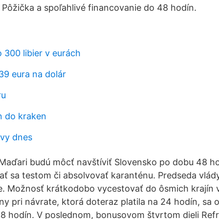
Pôžička a spoľahlivé financovanie do 48 hodín.
 300 libier v eurách
39 eura na dolár
ru
in do kraken
ávy dnes
Maďari budú môcť navštíviť Slovensko po dobu 48 ho
ať sa testom či absolvovať karanténu. Predseda vlády
e. Možnosť krátkodobo vycestovať do ôsmich krajín v
y pri návrate, ktorá doteraz platila na 24 hodín, sa o
48 hodín. V poslednom, bonusovom štvrtom dieli Ref