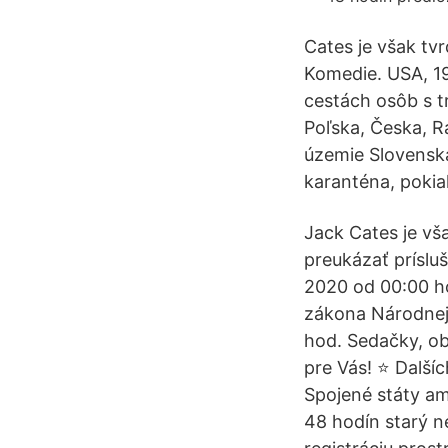
Cates je však tv
Komedie. USA, 19
cestách osôb s 
Poľska, Česka, R
územie Slovensk
karanténa, pokia
Jack Cates je vš
preukázať prísluš
2020 od 00:00 hod
zákona Národnej
hod. Sedačky, ob
pre Vás! ⭐ Další
Spojené státy am
48 hodín starý n