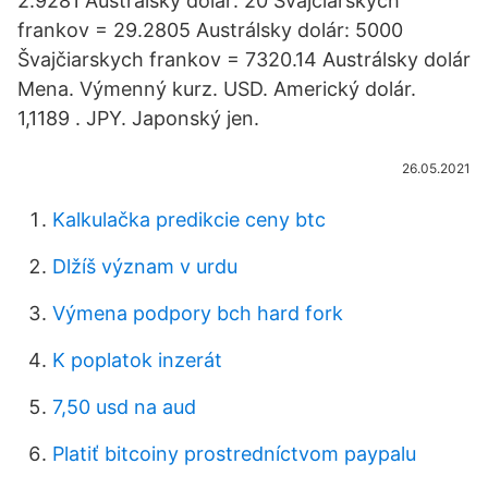
2.9281 Austrálsky dolár: 20 Švajčiarskych
frankov = 29.2805 Austrálsky dolár: 5000
Švajčiarskych frankov = 7320.14 Austrálsky dolár
Mena. Výmenný kurz. USD. Americký dolár.
1,1189 . JPY. Japonský jen.
26.05.2021
Kalkulačka predikcie ceny btc
Dlžíš význam v urdu
Výmena podpory bch hard fork
K poplatok inzerát
7,50 usd na aud
Platiť bitcoiny prostredníctvom paypalu