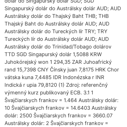
dolár do Singapurský dolár SGD; SGD
Singapurský dolár do Austrálsky dolár AUD; AUD
Austrálsky dolár do Thajský Baht THB; THB
Thajský Baht do Austrálsky dolár AUD; AUD
Austrálsky dolár do Tureckých lír TRY; TRY
Tureckých lír do Austrálsky dolár AUD; AUD
Austrálsky dolár do Trinidad/Tobago dolárov
TTD SGD Singapurský dolár 1,5088 KRW
Juhokórejský won 1 294,35 ZAR Juhoafrický
rand 15,7398 CNY Čínsky juan 7,8175 HRK Chor
vátska kuna 7,4485 IDR Indonézska r INR
Indická r upia 79,8120 (1) Zdroj: referenčný
výmenný kurz publikovaný ECB. 3.1 1
Švajčiarskych frankov = 1.464 Austrálsky dolár:
10 Švajčiarskych frankov = 14.6403 Austrálsky
dolár: 2500 Švajčiarskych frankov = 3660.07
Austrálsky dolár: 2 Švajčiarskych frankov =