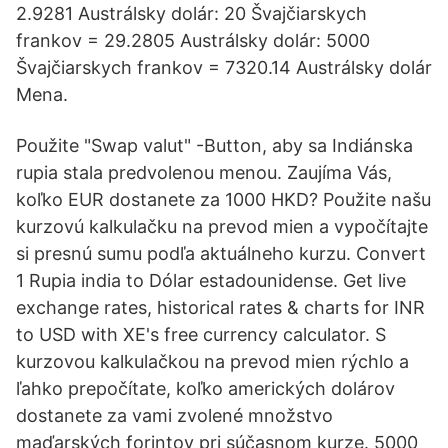
2.9281 Austrálsky dolár: 20 Švajčiarskych
frankov = 29.2805 Austrálsky dolár: 5000
Švajčiarskych frankov = 7320.14 Austrálsky dolár
Mena.
Použite "Swap valut" -Button, aby sa Indiánska
rupia stala predvolenou menou. Zaujíma Vás,
koľko EUR dostanete za 1000 HKD? Použite našu
kurzovú kalkulačku na prevod mien a vypočítajte
si presnú sumu podľa aktuálneho kurzu. Convert
1 Rupia india to Dólar estadounidense. Get live
exchange rates, historical rates & charts for INR
to USD with XE's free currency calculator. S
kurzovou kalkulačkou na prevod mien rýchlo a
ľahko prepočítate, koľko amerických dolárov
dostanete za vami zvolené množstvo
maďarských forintov pri súčasnom kurze. 5000