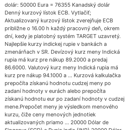
dolár: 50000 Eura = 76355 Kanadský dolár
Denný kurzový lístok ECB. Vytlačiť;
Aktualizovaný kurzový lístok zverejňuje ECB
približne o 16.00 h každý pracovný deň, okrem
dní, kedy je platobný systém TARGET uzavretý.
Najlepšie kurzy indickej rupie v bankách a
zmenárňach v SR. Devízový kurz meny Indická
rupia má kurz pre nákup 89.2000 a predaj
86.6000. Valutový kurz meny Indická rupia má
kurz pre nákup 94.1000 a … Kurzová kalkulačka
prepočíta získanú hodnotu cudzej meny po
zadaní hodnoty v eurách alebo prepočíta
získanú hodnotu eur po zadaní hodnoty v cudzej
mene.Prepočet meny je výsledkom menového
kurzu, čiže ceny menových jednotiek
aktualizovaných priamo … 20000 Dólar de