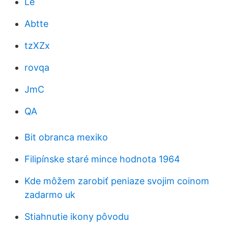
Le
Abtte
tzXZx
rovqa
JmC
QA
Bit obranca mexiko
Filipínske staré mince hodnota 1964
Kde môžem zarobiť peniaze svojim coinom
zadarmo uk
Stiahnutie ikony pôvodu