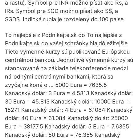
a rastu). Symbol pre INR možno písať ako Rs, a
IRs. Symbol pre SGD možno písať ako S$, a
SGD$. Indická rupia je rozdelený do 100 paise.
To najlepšie z Podnikajte.sk do To najlepšie z
Podnikajte.sk do vašej schránky Najdôležitejšie
Tieto výmenné kurzy sú publikované Európskou
centrálnou bankou. Jednotlivé výmenné kurzy sú
stanovované na základe telekonferencie medzi
národnými centrálnymi bankami, ktorá sa
zvyčajne koná o … 5000 Eura = 7635.5
Kanadský dolár: 3 Eura = 4.5813 Kanadský dolár:
30 Eura = 45.813 Kanadský dolár: 10000 Eura =
15271 Kanadský dolár: 4 Eura = 6.1084 Kanadský
dolár: 40 Eura = 61.084 Kanadský dolár: 25000
Eura = 38177.5 Kanadský dolár: 5 Eura = 7.6355
Kanadský dolár: 50 Eura = 76.355 Kanadský