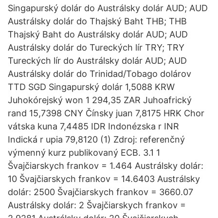
Singapurský dolár do Austrálsky dolár AUD; AUD
Austrálsky dolár do Thajský Baht THB; THB
Thajský Baht do Austrálsky dolár AUD; AUD
Austrálsky dolár do Tureckých lír TRY; TRY
Tureckých lír do Austrálsky dolár AUD; AUD
Austrálsky dolár do Trinidad/Tobago dolárov
TTD SGD Singapurský dolár 1,5088 KRW
Juhokórejský won 1 294,35 ZAR Juhoafrický
rand 15,7398 CNY Čínsky juan 7,8175 HRK Chor
vátska kuna 7,4485 IDR Indonézska r INR
Indická r upia 79,8120 (1) Zdroj: referenčný
výmenný kurz publikovaný ECB. 3.1 1
Švajčiarskych frankov = 1.464 Austrálsky dolár:
10 Švajčiarskych frankov = 14.6403 Austrálsky
dolár: 2500 Švajčiarskych frankov = 3660.07
Austrálsky dolár: 2 Švajčiarskych frankov =