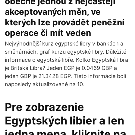
obecně jednou z nejčastěji
akceptovaných měn, ve
kterých lze provádět peněžní
operace či mít veden
Nejvýhodnější kurz egyptské libry v bankách a
směnárnách, graf kurzu egyptské libry. Důležité
informace o egyptské libře. Koľko Egyptská libra
je Britská Libra? Jeden EGP je 0.0469 GBP a
jeden GBP je 21.3428 EGP. Tieto informácie boli
naposledy aktualizované na 10.
Pre zobrazenie
Egyptských libier a len
jedna mena, kliknite na