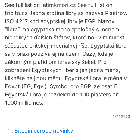
See full list on letimkmori.cz See full list on
tripito.cz Jedna stotina libry sa nazýva Piastrov.
ISO 4217 kód egyptskej libry je EGP. Názov
“libra” má egyptská mena spoločný s menami
niekoľkých ďalších štátov, ktoré boli v minulosti
súčasťou britskej imperiálnej ríše. Egyptská libra
sa v praxi používa aj na území Gazy, kde je
zákonným platidlom izraelský šekel. Pro
zobrazení Egyptských liber a jen jedna měna,
klikněte na jinou měnu. Egyptská libra je měna v
Egypt (EG, Egy.). Symbol pro EGP lze psát E.
Egyptská libra je rozdělen do 100 piasters or
1000 milliemes.
17.11.2020
Bitcoin europe novinky