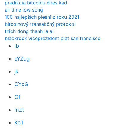
predikcia bitcoinu dnes kad
all time low song
100 najlepších piesní z roku 2021
bitcoinový transakčný protokol
thich dong thanh la ai
blackrock viceprezident plat san francisco
Ib
eYZug
jk
CYcG
Of
mzt
KoT