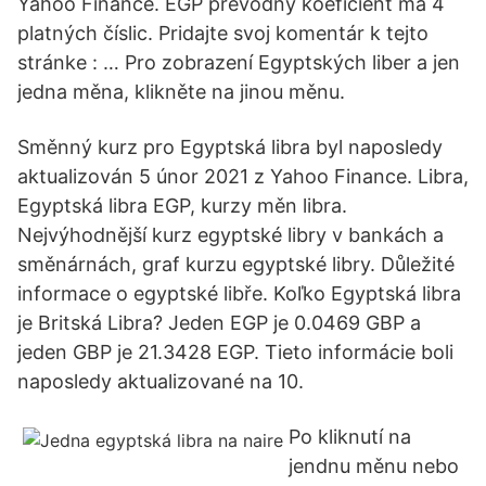
Yahoo Finance. EGP prevodný koeficient má 4
platných číslic. Pridajte svoj komentár k tejto
stránke : … Pro zobrazení Egyptských liber a jen
jedna měna, klikněte na jinou měnu.
Směnný kurz pro Egyptská libra byl naposledy
aktualizován 5 únor 2021 z Yahoo Finance. Libra,
Egyptská libra EGP, kurzy měn libra.
Nejvýhodnější kurz egyptské libry v bankách a
směnárnách, graf kurzu egyptské libry. Důležité
informace o egyptské libře. Koľko Egyptská libra
je Britská Libra? Jeden EGP je 0.0469 GBP a
jeden GBP je 21.3428 EGP. Tieto informácie boli
naposledy aktualizované na 10.
Po kliknutí na
jendnu měnu nebo