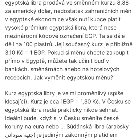
egyptská libra prodává ve směnném kurzu 8,88
za americký dolar, nedostatek zahraničních měn
v egyptské ekonomice však nutí kupce platit
vysoké prémium egyptská libra, která nese
mezinárodní kódové označení EGP. Ta se dále
dělí na 100 piastrů. Její současný kurz je přibližně
3,10 Kč = 1 EGP. Pokud si měnu chcete zakoupit
přímo v Egyptě, můžete tak učinit buď v
bankách, směnárnách anebo na hotelových
recepcích. Jak vyměnit egyptskou měnu?
Kurz egyptská libry je velmi proměnlivý (spíše
klesající). Kurz je cca 1EGP = 1,30 Kč. V Česku se
egyptská libra nedá prakticky nikde sehnat.
Ideální bude, když si v Česku směníte české
koruny na eura nebo … Súdánská libra (arabsky
جنيه سوداني) je jediným zákonným platidlem