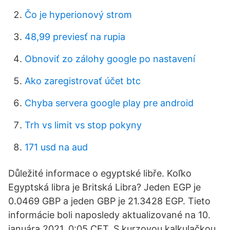
Čo je hyperionový strom
48,99 previesť na rupia
Obnoviť zo zálohy google po nastavení
Ako zaregistrovať účet btc
Chyba servera google play pre android
Trh vs limit vs stop pokyny
171 usd na aud
Důležité informace o egyptské libře. Koľko
Egyptská libra je Britská Libra? Jeden EGP je
0.0469 GBP a jeden GBP je 21.3428 EGP. Tieto
informácie boli naposledy aktualizované na 10.
januára 2021, 0:05 CET. S kurzovou kalkulačkou