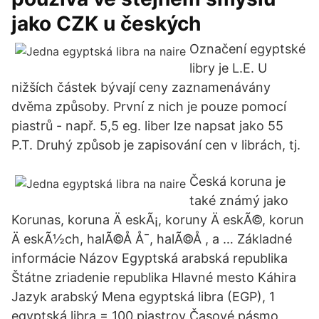
jako CZK u českých
Označení egyptské
libry je L.E. U
nižších částek bývají ceny zaznamenávány
dvěma způsoby. První z nich je pouze pomocí
piastrů - např. 5,5 eg. liber lze napsat jako 55
P.T. Druhý způsob je zapisování cen v librách, tj.
Česká koruna je
také známý jako
Korunas, koruna Ä eskÃ¡, koruny Ä eskÃ©, korun
Ä eskÃ½ch, halÃ©Å Å¯, halÃ©Å , a … Základné
informácie Názov Egyptská arabská republika
Štátne zriadenie republika Hlavné mesto Káhira
Jazyk arabský Mena egyptská libra (EGP), 1
egyptská libra = 100 piastrov Časové pásmo