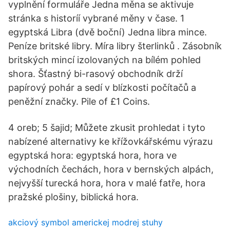
vyplnění formuláře Jedna měna se aktivuje
stránka s historíí vybrané měny v čase. 1
egyptská Libra (dvě boční) Jedna libra mince.
Peníze britské libry. Míra libry šterlinků . Zásobník
britských mincí izolovaných na bílém pohled
shora. Šťastný bi-rasový obchodník drží
papírový pohár a sedí v blízkosti počítačů a
peněžní značky. Pile of £1 Coins.
4 oreb; 5 šajid; Můžete zkusit prohledat i tyto
nabízené alternativy ke křížovkářskému výrazu
egyptská hora: egyptská hora, hora ve
východních čechách, hora v bernských alpách,
nejvyšší turecká hora, hora v malé fatře, hora
pražské plošiny, biblická hora.
akciový symbol americkej modrej stuhy